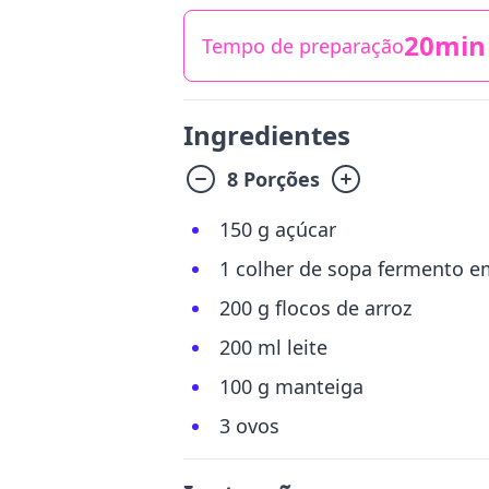
20min
Tempo de preparação
Ingredientes
8 Porções
150 g açúcar
1 colher de sopa fermento e
200 g flocos de arroz
200 ml leite
100 g manteiga
3 ovos