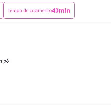
40min
Tempo de cozimento
m pó