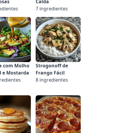
osas
Calda
edientes
7 ingredientes
a com Molho
Strogonoff de
l e Mostarda
Frango Fácil
redientes
8 ingredientes