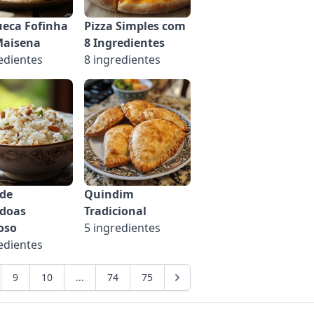
eca Fofinha
Pizza Simples com
Maisena
8 Ingredientes
edientes
8 ingredientes
 de
Quindim
doas
Tradicional
oso
5 ingredientes
edientes
9
10
...
74
75