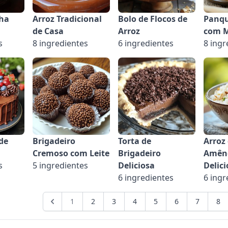
lha
Arroz Tradicional
Bolo de Flocos de
Panqu
de Casa
Arroz
com 
s
8 ingredientes
6 ingredientes
8 ingr
de
Brigadeiro
Torta de
Arroz
Cremoso com Leite
Brigadeiro
Amên
s
5 ingredientes
Deliciosa
Delici
6 ingredientes
6 ingr
1
2
3
4
5
6
7
8