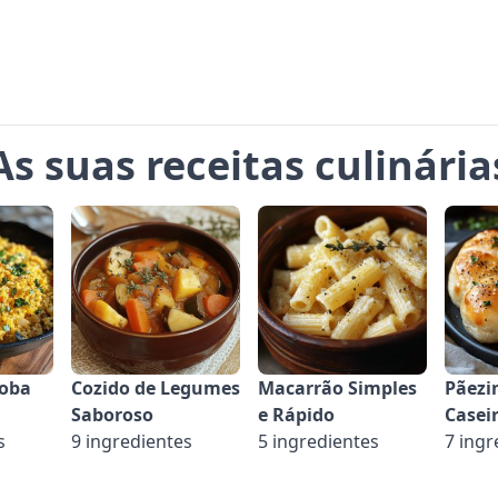
As suas receitas culinária
ioba
Cozido de Legumes
Macarrão Simples
Pãezi
Saboroso
e Rápido
Caseir
s
9 ingredientes
5 ingredientes
7 ingr