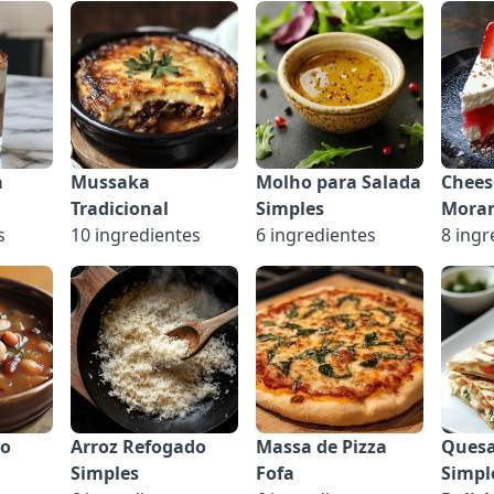
a
Mussaka
Molho para Salada
Chees
Tradicional
Simples
Mora
s
10 ingredientes
6 ingredientes
8 ingr
ão
Arroz Refogado
Massa de Pizza
Quesa
Simples
Fofa
Simpl