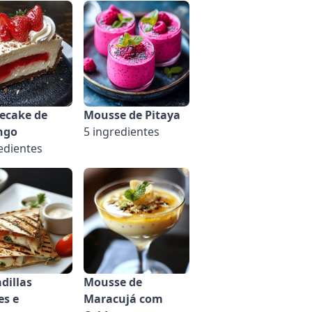
ecake de
Mousse de Pitaya
ngo
5 ingredientes
edientes
dillas
Mousse de
es e
Maracujá com