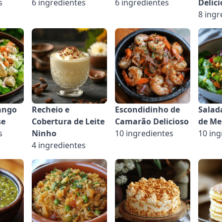
s
6 ingredientes
6 ingredientes
Delici
8 ingr
ango
Recheio e
Escondidinho de
Salad
se
Cobertura de Leite
Camarão Delicioso
de Me
s
Ninho
10 ingredientes
10 ing
4 ingredientes